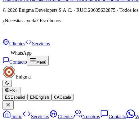
©
2026
Enigma Developers S.A.C. · RUC 20605632875 · Todos los 
¿Necesitas ayuda?
Escríbenos
Clientes
Servicios
WhatsApp
Contacto
Menú
Enigma
ES
ES
Español
EN
English
CA
Català
Inicio
Servicios
Clientes
Nosotros
Contacto
W