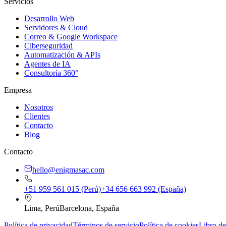
Servicios
Desarrollo Web
Servidores & Cloud
Correo & Google Workspace
Ciberseguridad
Automatización & APIs
Agentes de IA
Consultoría 360°
Empresa
Nosotros
Clientes
Contacto
Blog
Contacto
hello@enigmasac.com
+51 959 561 015 (Perú)
+34 656 663 992 (España)
Lima, Perú
Barcelona, España
Política de privacidad
Términos de servicio
Política de cookies
Libro de