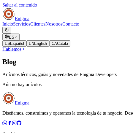
Saltar al contenido
Enigma
Inicio
Servicios
Clientes
Nosotros
Contacto
ES
ES
Español
EN
English
CA
Català
Hablemos
Blog
Artículos técnicos, guías y novedades de Enigma Developers
Aún no hay artículos
Enigma
Diseñamos, construimos y operamos la tecnología de tu negocio. Des