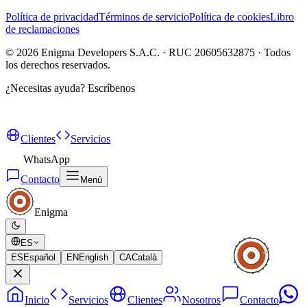
Política de privacidad
Términos de servicio
Política de cookies
Libro
de reclamaciones
©
2026
Enigma Developers S.A.C. · RUC 20605632875 · Todos
los derechos reservados.
¿Necesitas ayuda?
Escríbenos
Clientes
Servicios
WhatsApp
Contacto
Menú
Enigma
ES
ES
Español
EN
English
CA
Català
Inicio
Servicios
Clientes
Nosotros
Contacto