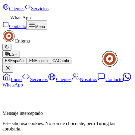
Clientes
Servicios
WhatsApp
Contacto
Menú
Enigma
ES
ES
Español
EN
English
CA
Català
Inicio
Servicios
Clientes
Nosotros
Contacto
WhatsApp
Mensaje interceptado
Este sitio usa cookies. No son de chocolate, pero Turing las
aprobaría.