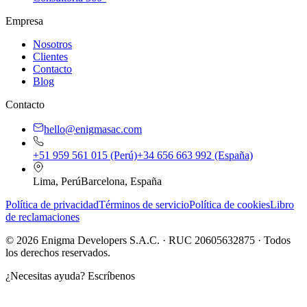
Empresa
Nosotros
Clientes
Contacto
Blog
Contacto
hello@enigmasac.com
+51 959 561 015 (Perú)
+34 656 663 992 (España)
Lima, Perú
Barcelona, España
Política de privacidad
Términos de servicio
Política de cookies
Libro
de reclamaciones
©
2026
Enigma Developers S.A.C. · RUC 20605632875 · Todos
los derechos reservados.
¿Necesitas ayuda?
Escríbenos