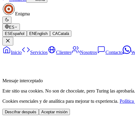
Enigma
ES
ES
Español
EN
English
CA
Català
Inicio
Servicios
Clientes
Nosotros
Contacto
W
Mensaje interceptado
Este sitio usa cookies. No son de chocolate, pero Turing las aprobaría
Cookies esenciales y de analítica para mejorar tu experiencia.
Política
Descifrar después
Aceptar misión