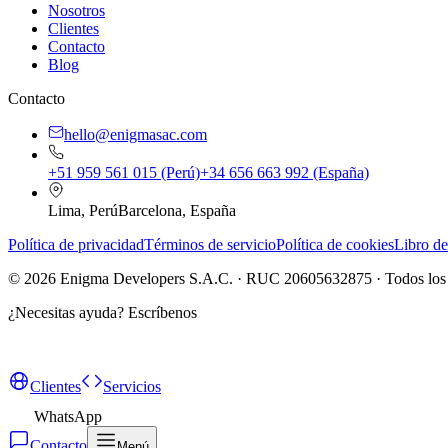
Nosotros
Clientes
Contacto
Blog
Contacto
hello@enigmasac.com
+51 959 561 015 (Perú)
+34 656 663 992 (España)
Lima, Perú
Barcelona, España
Política de privacidad
Términos de servicio
Política de cookies
Libro de
©
2026
Enigma Developers S.A.C. · RUC 20605632875 · Todos los 
¿Necesitas ayuda?
Escríbenos
Clientes
Servicios
WhatsApp
Contacto
Menú